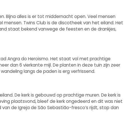
n. Bijna alles is er tot middernacht open. Veel mensen
el mensen. Twins Club is de discotheek van het eiland. Het
iland staat bekend vanwege de feesten en de drankjes,
 stad Angra do Heroismo. Het staat vol met prachtige
meer dan 6 vierkante mijl. De planten in deze tuin zijn zeer
n wandeling langs de paden is erg verfrissend.
 eiland. De kerk is gebouwd op prachtige muren. De kerk is
ing plaatsvond, bleef de kerk ongedeerd en dit was niet
d van de Igreja de São Sebastião-fresco’s rijdt, stop dan