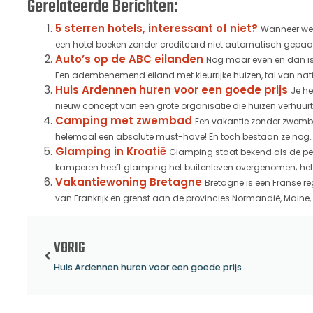
Gerelateerde Berichten:
5 sterren hotels, interessant of niet?
Wanneer we 
een hotel boeken zonder creditcard niet automatisch gepaard
Auto’s op de ABC eilanden
Nog maar even en dan is
Een adembenemend eiland met kleurrijke huizen, tal van natio
Huis Ardennen huren voor een goede prijs
Je he
nieuw concept van een grote organisatie die huizen verhuurt. 
Camping met zwembad
Een vakantie zonder zwemba
helemaal een absolute must-have! En toch bestaan ze nog..
Glamping in Kroatië
Glamping staat bekend als de per
kamperen heeft glamping het buitenleven overgenomen; het éé
Vakantiewoning Bretagne
Bretagne is een Franse re
van Frankrijk en grenst aan de provincies Normandië, Maine,..
VORIG
Huis Ardennen huren voor een goede prijs