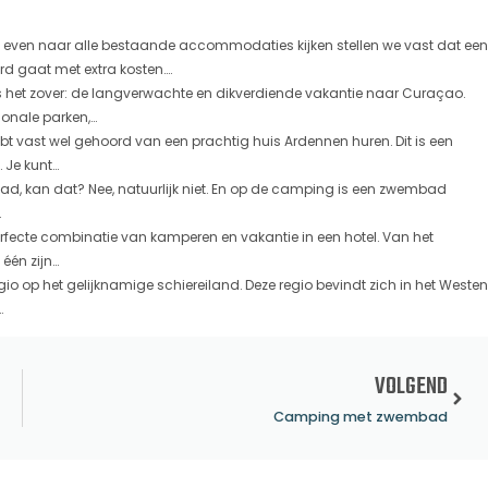
even naar alle bestaande accommodaties kijken stellen we vast dat een
 gaat met extra kosten....
 het zover: de langverwachte en dikverdiende vakantie naar Curaçao.
nale parken,...
bt vast wel gehoord van een prachtig huis Ardennen huren. Dit is een
Je kunt...
d, kan dat? Nee, natuurlijk niet. En op de camping is een zwembad
.
fecte combinatie van kamperen en vakantie in een hotel. Van het
n zijn...
gio op het gelijknamige schiereiland. Deze regio bevindt zich in het Westen
.
VOLGEND
Camping met zwembad