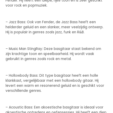
Fender. Hij heeft een diepe, rijke toon en is zeer geschikt
voor rock en popmuziek.
– Jazz Bass: Ook van Fender, de Jazz Bass heeft een
helderder geluid en een slanker, meer veelzijdig ontwerp.
Hij is populair in genres zoals jazz, funk en R&B.
– Music Man StingRay: Deze basgitaar staat bekend om
zijn krachtige toon en speelbaarheid. Hij wordt vaak
gebruikt in genres zoals rock en metal.
– Hollowbody Bass: Dit type basgitaar heeft een holle
klankkast, vergelijkbaar met een hollowbody gitaar. Hij
levert een warm en resonerend geluid en is geschikt voor
verschillende genres.
– Acoustic Bass: Een akoestische basgitaar is ideaal voor
akoestische optredens en oefensessies. Hij heeft een diep