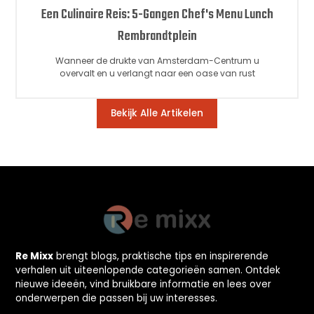
Een Culinaire Reis: 5-Gangen Chef's Menu Lunch
Rembrandtplein
Wanneer de drukte van Amsterdam-Centrum u
overvalt en u verlangt naar een oase van rust
Bekijk Alle Artikelen
Re Mixx
brengt blogs, praktische tips en inspirerende
verhalen uit uiteenlopende categorieën samen. Ontdek
nieuwe ideeën, vind bruikbare informatie en lees over
onderwerpen die passen bij uw interesses.