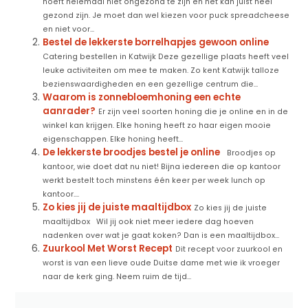
hoeft helemaal niet ongezond te zijn en het kan juist heel
gezond zijn. Je moet dan wel kiezen voor puck spreadcheese
en niet voor...
Bestel de lekkerste borrelhapjes gewoon online
Catering bestellen in Katwijk Deze gezellige plaats heeft veel
leuke activiteiten om mee te maken. Zo kent Katwijk talloze
bezienswaardigheden en een gezellige centrum die...
Waarom is zonnebloemhoning een echte
aanrader?
Er zijn veel soorten honing die je online en in de
winkel kan krijgen. Elke honing heeft zo haar eigen mooie
eigenschappen. Elke honing heeft...
De lekkerste broodjes bestel je online
Broodjes op
kantoor, wie doet dat nu niet! Bijna iedereen die op kantoor
werkt bestelt toch minstens één keer per week lunch op
kantoor....
Zo kies jij de juiste maaltijdbox
Zo kies jij de juiste
maaltijdbox Wil jij ook niet meer iedere dag hoeven
nadenken over wat je gaat koken? Dan is een maaltijdbox...
Zuurkool Met Worst Recept
Dit recept voor zuurkool en
worst is van een lieve oude Duitse dame met wie ik vroeger
naar de kerk ging. Neem ruim de tijd...