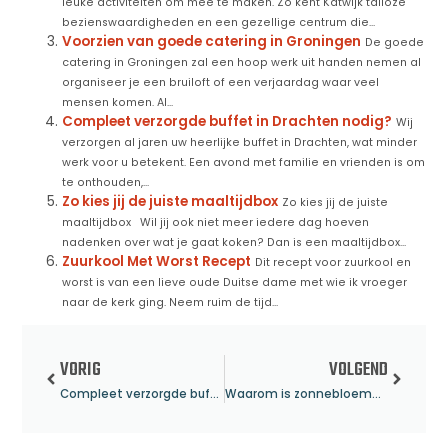
leuke activiteiten om mee te maken. Zo kent Katwijk talloze
bezienswaardigheden en een gezellige centrum die...
Voorzien van goede catering in Groningen
De goede
catering in Groningen zal een hoop werk uit handen nemen al
organiseer je een bruiloft of een verjaardag waar veel
mensen komen. Al...
Compleet verzorgde buffet in Drachten nodig?
Wij
verzorgen al jaren uw heerlijke buffet in Drachten, wat minder
werk voor u betekent. Een avond met familie en vrienden is om
te onthouden,...
Zo kies jij de juiste maaltijdbox
Zo kies jij de juiste
maaltijdbox Wil jij ook niet meer iedere dag hoeven
nadenken over wat je gaat koken? Dan is een maaltijdbox...
Zuurkool Met Worst Recept
Dit recept voor zuurkool en
worst is van een lieve oude Duitse dame met wie ik vroeger
naar de kerk ging. Neem ruim de tijd...
VORIG
VOLGEND
Compleet verzorgde buffet in Drachten nodig?
Waarom is zonnebloemhoning een echte aanrader?