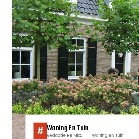
Woning En Tuin
#
Redactie Re Mixx
Woning en Tuin