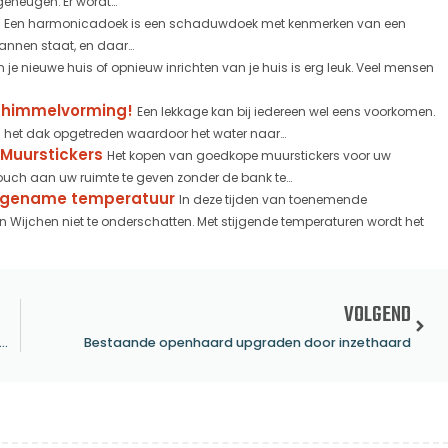
eheugen. Er wordt...
Een harmonicadoek is een schaduwdoek met kenmerken van een
annen staat, en daar...
n je nieuwe huis of opnieuw inrichten van je huis is erg leuk. Veel mensen
schimmelvorming!
Een lekkage kan bij iedereen wel eens voorkomen.
 het dak opgetreden waardoor het water naar...
Muurstickers
Het kopen van goedkope muurstickers voor uw
uch aan uw ruimte te geven zonder de bank te...
aangename temperatuur
In deze tijden van toenemende
Wijchen niet te onderschatten. Met stijgende temperaturen wordt het
VOLGEND
ng in Wijchen: essentieel voor een aangename temperatuur
Bestaande openhaard upgraden door inzethaard