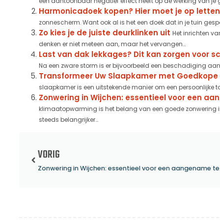
een aantoonbaar negatief effect heeft op de werking van je g
Harmonicadoek kopen? Hier moet je op letten
zonnescherm. Want ook al is het een doek dat in je tuin gesp
Zo kies je de juiste deurklinken uit
Het inrichten va
denken er niet meteen aan, maar het vervangen...
Last van dak lekkages? Dit kan zorgen voor 
Na een zware storm is er bijvoorbeeld een beschadiging aan
Transformeer Uw Slaapkamer met Goedkope 
slaapkamer is een uitstekende manier om een persoonlijke to
Zonwering in Wijchen: essentieel voor een 
klimaatopwarming is het belang van een goede zonwering in 
steeds belangrijker...
VORIG
Zonweri