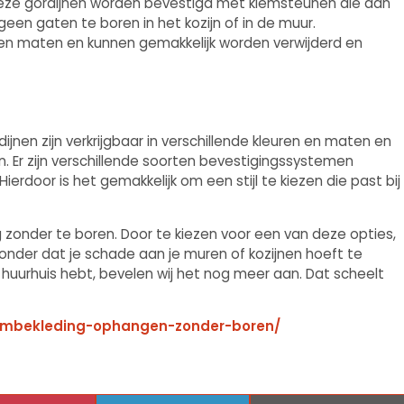
 Deze gordijnen worden bevestigd met klemsteunen die aan
een gaten te boren in het kozijn of in de muur.
ren en maten en kunnen gemakkelijk worden verwijderd en
dijnen zijn verkrijgbaar in verschillende kleuren en maten en
 Er zijn verschillende soorten bevestigingssystemen
ierdoor is het gemakkelijk om een stijl te kiezen die past bij
g zonder te boren. Door te kiezen voor een van deze opties,
onder dat je schade aan je muren of kozijnen hoeft te
en huurhuis hebt, bevelen wij het nog meer aan. Dat scheelt
aambekleding-ophangen-zonder-boren/