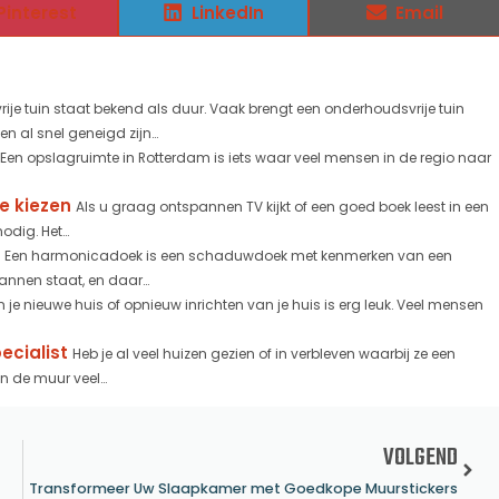
Pinterest
LinkedIn
Email
ije tuin staat bekend als duur. Vaak brengt een onderhoudsvrije tuin
al snel geneigd zijn...
Een opslagruimte in Rotterdam is iets waar veel mensen in de regio naar
te kiezen
Als u graag ontspannen TV kijkt of een goed boek leest in een
dig. Het...
Een harmonicadoek is een schaduwdoek met kenmerken van een
annen staat, en daar...
n je nieuwe huis of opnieuw inrichten van je huis is erg leuk. Veel mensen
ecialist
Heb je al veel huizen gezien of in verbleven waarbij ze een
 de muur veel...
VOLGEND
Transformeer Uw Slaapkamer met Goedkope Muurstickers