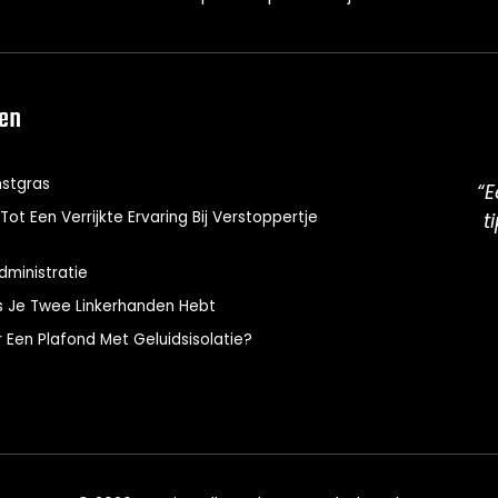
len
nstgras
“E
Tot Een Verrijkte Ervaring Bij Verstoppertje
t
dministratie
Als Je Twee Linkerhanden Hebt
Een Plafond Met Geluidsisolatie?