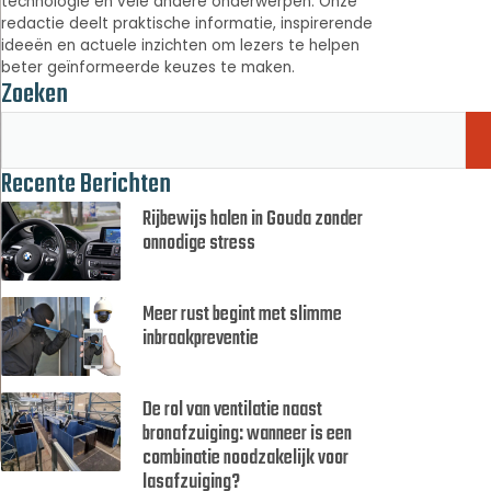
technologie en vele andere onderwerpen. Onze
redactie deelt praktische informatie, inspirerende
ideeën en actuele inzichten om lezers te helpen
beter geïnformeerde keuzes te maken.
Zoeken
Recente Berichten
Rijbewijs halen in Gouda zonder
onnodige stress
Meer rust begint met slimme
inbraakpreventie
De rol van ventilatie naast
bronafzuiging: wanneer is een
combinatie noodzakelijk voor
lasafzuiging?