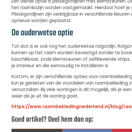
Een vierde optie is plisségordijnen met klemsteunen.
het raamkozijn worden vastgemaakt. Hierdoor hoef je g
Plisségordijnen zijn verkrijgbaar in verschillende kleu
opnieuw worden geplaatst.
De ouderwetse optie
Tot slot is er ook nog het ouderwetse rolgordijn. Rolgor
kunnen op het raam worden bevestigd zonder te boren.
beschikbaar, zoals klemsteunen of zelfklevende strips. H
je interieur en die eenvoudig te installeren is.
Kortom, er zijn verschillende opties voor raambekledin
kun je genieten van de voordelen van raambekleding z
veroorzaken. Bij vele woningen is dit mogelijk, als je e
weer als je uit de woning gaat.
https://www.raambekledingnederland.nl/blog/r
Goed artikel? Deel hem dan op: