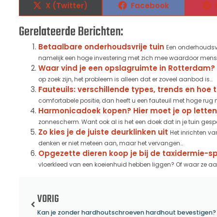
X (Twitter)
Facebook
Gerelateerde Berichten:
Betaalbare onderhoudsvrije tuin
Een onderhoudsvr
namelijk een hoge investering met zich mee waardoor mensen 
Waar vind je een opslagruimte in Rotterdam?
op zoek zijn, het probleem is alleen dat er zoveel aanbod is...
Fauteuils: verschillende types, trends en hoe 
comfortabele positie, dan heeft u een fauteuil met hoge rug no
Harmonicadoek kopen? Hier moet je op letten
zonnescherm. Want ook al is het een doek dat in je tuin gesp
Zo kies je de juiste deurklinken uit
Het inrichten va
denken er niet meteen aan, maar het vervangen...
Opgezette dieren koop je bij de taxidermie-sp
vloerkleed van een koeienhuid hebben liggen? Of waar ze aan
VORIG
Kan je zonder hardhoutschroeven hardhout bevestigen?