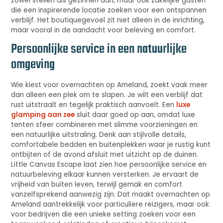
zowel stellen als gezinnen aan, maar ook zakelijke gasten
die een inspirerende locatie zoeken voor een ontspannen
verblijf. Het boutiquegevoel zit niet alleen in de inrichting,
maar vooral in de aandacht voor beleving en comfort.
Persoonlijke service in een natuurlijke
omgeving
Wie kiest voor overnachten op Ameland, zoekt vaak meer
dan alleen een plek om te slapen. Je wilt een verblijf dat
rust uitstraalt en tegelijk praktisch aanvoelt. Een
luxe
glamping aan zee
sluit daar goed op aan, omdat luxe
tenten sfeer combineren met slimme voorzieningen en
een natuurlijke uitstraling. Denk aan stijlvolle details,
comfortabele bedden en buitenplekken waar je rustig kunt
ontbijten of de avond afsluit met uitzicht op de duinen.
Little Canvas Escape laat zien hoe persoonlijke service en
natuurbeleving elkaar kunnen versterken. Je ervaart de
vrijheid van buiten leven, terwijl gemak en comfort
vanzelfsprekend aanwezig zijn. Dat maakt overnachten op
Ameland aantrekkelijk voor particuliere reizigers, maar ook
voor bedrijven die een unieke setting zoeken voor een