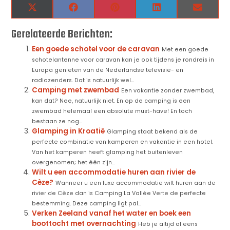
X
Facebook
Pinterest
LinkedIn
Email
(Twitter)
Gerelateerde Berichten:
Een goede schotel voor de caravan
Met een goede
schotelantenne voor caravan kan je ook tijdens je rondreis in
Europa genieten van de Nederlandse televisie- en
radiozenders. Dat is natuurlijk wel...
Camping met zwembad
Een vakantie zonder zwembad,
kan dat? Nee, natuurlijk niet. En op de camping is een
zwembad helemaal een absolute must-have! En toch
bestaan ze nog...
Glamping in Kroatië
Glamping staat bekend als de
perfecte combinatie van kamperen en vakantie in een hotel.
Van het kamperen heeft glamping het buitenleven
overgenomen; het één zijn...
Wilt u een accommodatie huren aan rivier de
Cèze?
Wanneer u een luxe accommodatie wilt huren aan de
rivier de Cèze dan is Camping La Vallée Verte de perfecte
bestemming. Deze camping ligt pal...
Verken Zeeland vanaf het water en boek een
boottocht met overnachting
Heb je altijd al eens