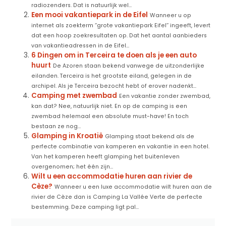
radiozenders. Dat is natuurlijk wel...
Een mooi vakantiepark in de Eifel
Wanneer u op
internet als zoekterm ‘’grote vakantiepark Eifel’’ ingeeft, levert
dat een hoop zoekresultaten op. Dat het aantal aanbieders
van vakantieadressen in de Eifel...
6 Dingen om in Terceira te doen als je een auto
huurt
De Azoren staan bekend vanwege de uitzonderlijke
eilanden. Terceira is het grootste eiland, gelegen in de
archipel. Als je Terceira bezocht hebt of erover nadenkt...
Camping met zwembad
Een vakantie zonder zwembad,
kan dat? Nee, natuurlijk niet. En op de camping is een
zwembad helemaal een absolute must-have! En toch
bestaan ze nog...
Glamping in Kroatië
Glamping staat bekend als de
perfecte combinatie van kamperen en vakantie in een hotel.
Van het kamperen heeft glamping het buitenleven
overgenomen; het één zijn...
Wilt u een accommodatie huren aan rivier de
Cèze?
Wanneer u een luxe accommodatie wilt huren aan de
rivier de Cèze dan is Camping La Vallée Verte de perfecte
bestemming. Deze camping ligt pal...