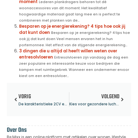
moment
Lederen plankdragers behoren tot dé
woonaccessoires van dit moment. Het kwalitatief
hoogwaardige materiaal gaat lang mee en is perfect te
combineren met planken van de...
Besparen op je energierekening? 4 tips hoe ook jij
dat kunt doen
Besparen op je energierekening? 4 tips hoe
ook jij dat kunt doen Veel mensen ervaren het in hun
portemonnee. Het effect van de stijgende energierekening...
3 dingen die u altijd al heeft willen weten over
entresolvloeren
Entresolvloeren zijn vandaag de dag een
zeer populaire en interessante keuze voor bedrijven die
kampen met ruimtegebrek. Wanneer een ondernemer ervoor
kiest om een entresolvloer...
VORIG
VOLGEND
De karakteristieke 2CV en DS van Citroën
Kies voor gezondere luchtkwaliteit. Ga voor infrarood
Over Ons
Re Mixx is een online platform met artikelen over wonen, lifestyle,