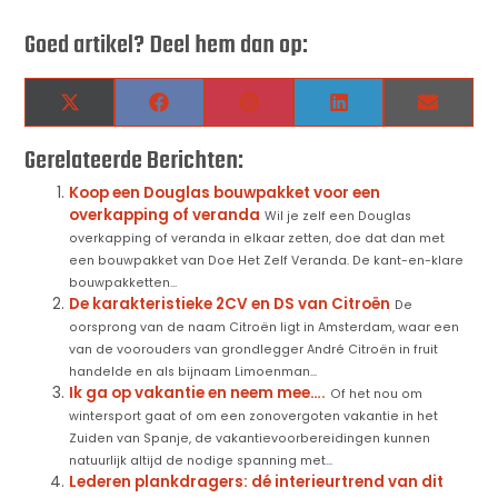
Goed artikel? Deel hem dan op:
X
Facebook
Pinterest
LinkedIn
Email
(Twitter)
Gerelateerde Berichten:
Koop een Douglas bouwpakket voor een
overkapping of veranda
Wil je zelf een Douglas
overkapping of veranda in elkaar zetten, doe dat dan met
een bouwpakket van Doe Het Zelf Veranda. De kant-en-klare
bouwpakketten...
De karakteristieke 2CV en DS van Citroën
De
oorsprong van de naam Citroën ligt in Amsterdam, waar een
van de voorouders van grondlegger André Citroën in fruit
handelde en als bijnaam Limoenman...
Ik ga op vakantie en neem mee….
Of het nou om
wintersport gaat of om een zonovergoten vakantie in het
Zuiden van Spanje, de vakantievoorbereidingen kunnen
natuurlijk altijd de nodige spanning met...
Lederen plankdragers: dé interieurtrend van dit