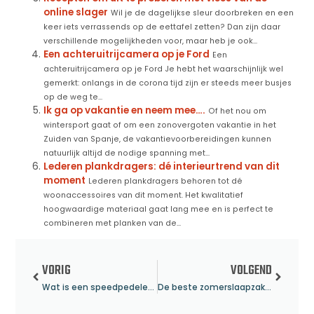
online slager
Wil je de dagelijkse sleur doorbreken en een
keer iets verrassends op de eettafel zetten? Dan zijn daar
verschillende mogelijkheden voor, maar heb je ook...
Een achteruitrijcamera op je Ford
Een
achteruitrijcamera op je Ford Je hebt het waarschijnlijk wel
gemerkt: onlangs in de corona tijd zijn er steeds meer busjes
op de weg te...
Ik ga op vakantie en neem mee….
Of het nou om
wintersport gaat of om een zonovergoten vakantie in het
Zuiden van Spanje, de vakantievoorbereidingen kunnen
natuurlijk altijd de nodige spanning met...
Lederen plankdragers: dé interieurtrend van dit
moment
Lederen plankdragers behoren tot dé
woonaccessoires van dit moment. Het kwalitatief
hoogwaardige materiaal gaat lang mee en is perfect te
combineren met planken van de...
VORIG
VOLGEND
Wat is een speedpedelec? Dit is het verschil met een reguliere e-bike!
De beste zomerslaapzak kiezen