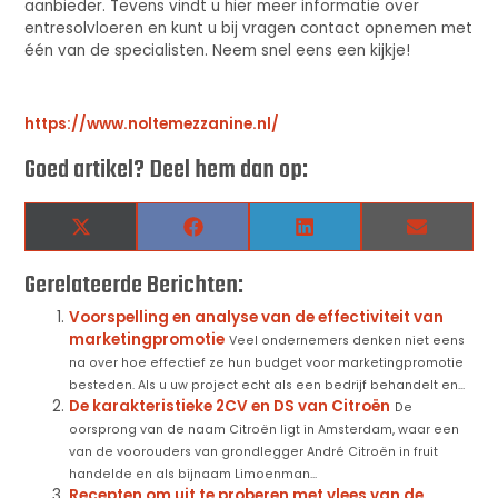
aanbieder. Tevens vindt u hier meer informatie over
entresolvloeren en kunt u bij vragen contact opnemen met
één van de specialisten. Neem snel eens een kijkje!
https://www.noltemezzanine.nl/
Goed artikel? Deel hem dan op:
X
Facebook
LinkedIn
Email
(Twitter)
Gerelateerde Berichten:
Voorspelling en analyse van de effectiviteit van
marketingpromotie
Veel ondernemers denken niet eens
na over hoe effectief ze hun budget voor marketingpromotie
besteden. Als u uw project echt als een bedrijf behandelt en...
De karakteristieke 2CV en DS van Citroën
De
oorsprong van de naam Citroën ligt in Amsterdam, waar een
van de voorouders van grondlegger André Citroën in fruit
handelde en als bijnaam Limoenman...
Recepten om uit te proberen met vlees van de