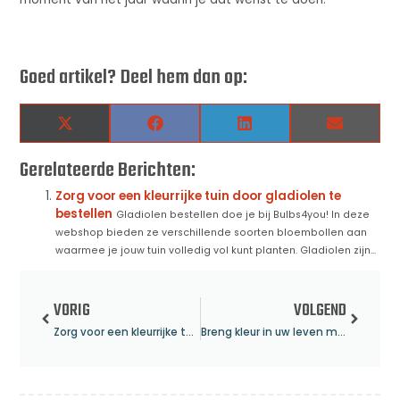
Goed artikel? Deel hem dan op:
X
Facebook
LinkedIn
Email
(Twitter)
Gerelateerde Berichten:
Zorg voor een kleurrijke tuin door gladiolen te
bestellen
Gladiolen bestellen doe je bij Bulbs4you! In deze
webshop bieden ze verschillende soorten bloembollen aan
waarmee je jouw tuin volledig vol kunt planten. Gladiolen zijn...
VORIG
VOLGEND
Zorg voor een kleurrijke tuin door gladiolen te bestellen
Breng kleur in uw leven met deze bloemist in Wijk bij Duurstede