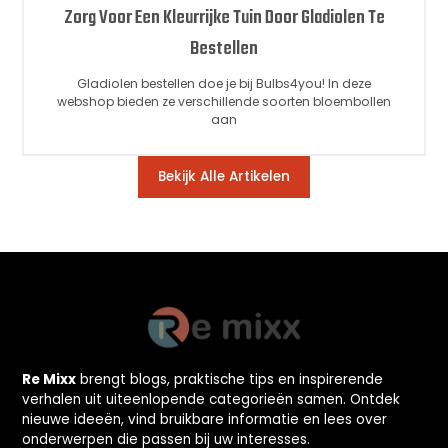
Zorg Voor Een Kleurrijke Tuin Door Gladiolen Te
Bestellen
Gladiolen bestellen doe je bij Bulbs4you! In deze
webshop bieden ze verschillende soorten bloembollen
aan
Bekijk Alle Artikelen
Re Mixx
brengt blogs, praktische tips en inspirerende
verhalen uit uiteenlopende categorieën samen. Ontdek
nieuwe ideeën, vind bruikbare informatie en lees over
onderwerpen die passen bij uw interesses.