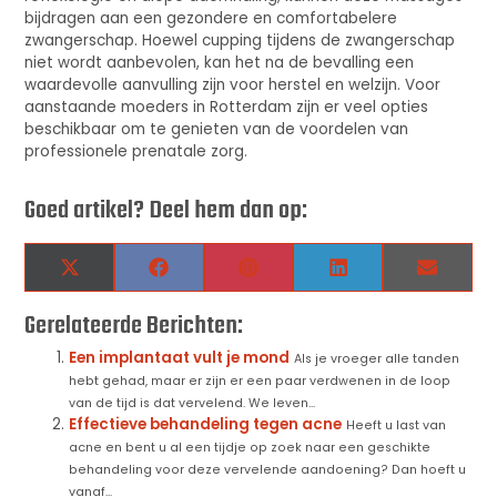
bijdragen aan een gezondere en comfortabelere
zwangerschap. Hoewel cupping tijdens de zwangerschap
niet wordt aanbevolen, kan het na de bevalling een
waardevolle aanvulling zijn voor herstel en welzijn. Voor
aanstaande moeders in Rotterdam zijn er veel opties
beschikbaar om te genieten van de voordelen van
professionele prenatale zorg.
Goed artikel? Deel hem dan op:
X
Facebook
Pinterest
LinkedIn
Email
(Twitter)
Gerelateerde Berichten:
Een implantaat vult je mond
Als je vroeger alle tanden
hebt gehad, maar er zijn er een paar verdwenen in de loop
van de tijd is dat vervelend. We leven...
Effectieve behandeling tegen acne
Heeft u last van
acne en bent u al een tijdje op zoek naar een geschikte
behandeling voor deze vervelende aandoening? Dan hoeft u
vanaf...