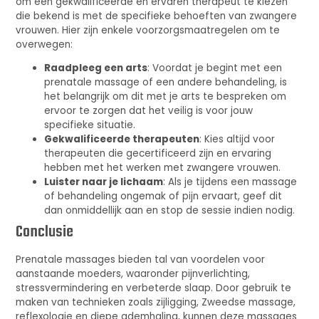
om een gekwalificeerde en ervaren therapeut te kiezen
die bekend is met de specifieke behoeften van zwangere
vrouwen. Hier zijn enkele voorzorgsmaatregelen om te
overwegen:
Raadpleeg een arts
: Voordat je begint met een
prenatale massage of een andere behandeling, is
het belangrijk om dit met je arts te bespreken om
ervoor te zorgen dat het veilig is voor jouw
specifieke situatie.
Gekwalificeerde therapeuten
: Kies altijd voor
therapeuten die gecertificeerd zijn en ervaring
hebben met het werken met zwangere vrouwen.
Luister naar je lichaam
: Als je tijdens een massage
of behandeling ongemak of pijn ervaart, geef dit
dan onmiddellijk aan en stop de sessie indien nodig.
Conclusie
Prenatale massages bieden tal van voordelen voor
aanstaande moeders, waaronder pijnverlichting,
stressvermindering en verbeterde slaap. Door gebruik te
maken van technieken zoals zijligging, Zweedse massage,
reflexologie en diepe ademhaling, kunnen deze massages