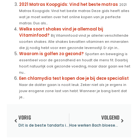
2021 Matras Koopgids: Vind het beste matras
2021
Matras Koopgids: Vind het beste matras Deze gids heeft alles
wat je moet weten over het online kopen van je perfecte
matras. Dus als...
Welke soort shakes vind je allemaal bij
Vitaminfood?
Bij Vitaminfood vind je allerlei verschillende
soorten shakes. Alle shakes bevatten vitaminen en mineralen
die jij nodig hebt voor een gezonde levensstijl. Er zijn in...
Waarom is golfen zo gezond?
Sporten en beweging is
essentieel voor de gezondheid en houdt de mens fit. Daarbij
hoort natuurlijk ook gezonde voeding, maar daar gaan we het
nu...
Een chlamydia test kopen doe je bij deze specialist
Naar de dokter gaan is nooit leuk. Zeker niet als je ergens in
jouw erogene zone last van hebt. Wanneer je bang bent dat
je...
VORIG
VOLGEND
Dit is de beste tandarts in Arnhem voor tandheelkundige zorg
Hoe werken Bach bloesemremedies?