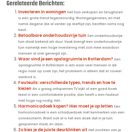
Gerelateerde Berichten:
Investeren in woningen
Het huis verkopen en terughuren
is een grote trend tegenwoordig. Woningeigenaren, en met
name degene die al verder op leeftijd zijn, bezitten soms nog
best...
Betaalbare onderhoudsvrije tuin
Een onderhoudsvrije
tuin staat bekend als duur. Vaak brengt een onderhoudsvrije
tuin namelijk een hoge investering met zich mee waardoor
mensen al snel geneigd zijn...
Waar vind je een opslagruimte in Rotterdam?
Een
opslagruimte in Rotterdam is iets waar veel mensen in de
regio naar op zoek zijn, het probleem is alleen dat er zoveel
aanbod is...
Fauteuils: verschillende types, trends en hoe te
kiezen
Als u graag ontspannen TV kijkt of een goed boek
leest in een comfortabele positie, dan heeft u een fauteuil
met hoge rug nodig. Het...
Harmonicadoek kopen? Hier moet je op letten
Een
harmonicadoek is een schaduwdoek met kenmerken van een
zonnescherm. Want ook al is het een doek dat in je tuin
gespannen staat, en daar...
Zo kies je de juiste deurklinken uit
Het inrichten van je