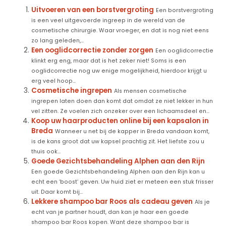
Uitvoeren van een borstvergroting
Een borstvergroting
is een veel uitgevoerde ingreep in de wereld van de
cosmetische chirurgie. Waar vroeger, en dat is nog niet eens
zo lang geleden,...
Een ooglidcorrectie zonder zorgen
Een ooglidcorrectie
klinkt erg eng, maar dat is het zeker niet! Soms is een
ooglidcorrectie nog uw enige mogelijkheid, hierdoor krijgt u
erg veel hoop...
Cosmetische ingrepen
Als mensen cosmetische
ingrepen laten doen dan komt dat omdat ze niet lekker in hun
vel zitten. Ze voelen zich onzeker over een lichaamsdeel en...
Koop uw haarproducten online bij een kapsalon in
Breda
Wanneer u net bij de kapper in Breda vandaan komt,
is de kans groot dat uw kapsel prachtig zit. Het liefste zou u
thuis ook...
Goede Gezichtsbehandeling Alphen aan den Rijn
Een goede Gezichtsbehandeling Alphen aan den Rijn kan u
echt een ‘boost’ geven. Uw huid ziet er meteen een stuk frisser
uit. Daar komt bij...
Lekkere shampoo bar Roos als cadeau geven
Als je
echt van je partner houdt, dan kan je haar een goede
shampoo bar Roos kopen. Want deze shampoo bar is