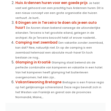
Huis Ardennen huren voor een goede prijs
Je hebt
vast wel gehoord van een prachtig huis Ardennen huren. Dit is
een nieuw concept van een grote organisatie die huizen
verhuurt. Je kunt...
6 Dingen om in Terceira te doen als je een auto
huurt
De Azoren staan bekend vanwege de uitzonderlijke
eilanden. Terceira is het grootste eiland, gelegen in de
archipel. Als je Terceira bezocht hebt of erover nadenkt...
Camping met zwembad
Een vakantie zonder zwembad,
kan dat? Nee, natuurlijk niet. En op de camping is een
zwembad helemaal een absolute must-have! En toch
bestaan ze nog...
Glamping in Kroatië
Glamping staat bekend als de
perfecte combinatie van kamperen en vakantie in een hotel.
Van het kamperen heeft glamping het buitenleven
overgenomen; het één zijn...
Vakantiewoning Bretagne
Bretagne is een Franse regio
op het gelijknamige schiereiland. Deze regio bevindt zich in
het Westen van Frankrijk en grenst aan de provincies
Normandië, Maine,...