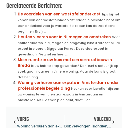
Gerelateerde Berichten:
De voordelen van een wastafelonderkast
Tips bij het
kopen van een wastafelonderkast Nadat je besloten hebt om
een onderkast voor je wastafel te kopen kan de zoektocht
beginnen. Er zijn...
Houten vloeren voor in Nijmegen en omstreken
Voor
houten vloeren in Nijmegen en omgeving kunt u terecht bij uw
expert in vloeren, Biggelaar Parket. Deze vloerexpert is
gevestigd in Veghel en heeft...
Meer ruimte in uw huis met een serre uitbouw in
Breda
Is uw huis te krap geworden? Dan kunt u natuurlijk op
zoek gaan naar een ruimere woning. Maar de kans is groot
dat het lang...
Woning verhuren aan expats in Amsterdam onder
professionele begeleiding
Het kan zeer lucratief zijn om
uw woning te verhuren aan expats in Amsterdam en
omstreken. Als u dit van plan bent, doet u er...
VORIG
VOLGEND
Woning verhuren aan expats in Amsterdam onder professionele begeleiding
Dak vervangen: signalen, voorbereiding en keuze van dakbedekking