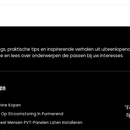
gs, praktische tips en inspirerende verhalen uit uiteenlop
ie en lees over onderwerpen die passen bij uw interesses.
len
hine Kopen
“E
r Op Stroomstoring In Purmerend
t
el Mensen PVT-Panelen Laten Installeren