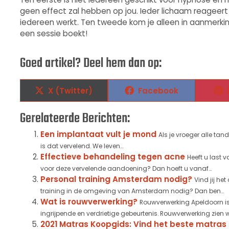
geen effect zal hebben op jou. Ieder lichaam reageert 
iedereen werkt. Ten tweede kom je alleen in aanmerking 
een sessie boekt!
Goed artikel? Deel hem dan op:
X (Twitter)
Facebook
Gerelateerde Berichten:
Een implantaat vult je mond
Als je vroeger alle ta
is dat vervelend. We leven...
Effectieve behandeling tegen acne
Heeft u last 
voor deze vervelende aandoening? Dan hoeft u vanaf...
Personal training Amsterdam nodig?
Vind jij he
training in de omgeving van Amsterdam nodig? Dan ben...
Wat is rouwverwerking?
Rouwverwerking Apeldoorn is 
ingrijpende en verdrietige gebeurtenis. Rouwverwerking zien we 
2021 Matras Koopgids: Vind het beste matras