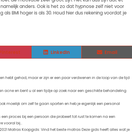
namelijk anders. Ook is het zo dat hypnose zelf niet voor
als BMI hoger is als 30. Houd hier dus rekening voordat je
Pinterest
LinkedIn
Email
nden hebt gehad, maar er zijn er een paar verdwenen in de loop van de tijd
van acne en bent u al een tijdje op zoek naar een geschikte behandeling
t ook moeilijk om zelf te gaan sporten en heb je eigenlijk een personal
een proces bij een persoon die probeert tot rust te komen na een
vooral bij...
2021 Matras Koopgids: Vind het beste matras Deze gids heeft alles wat je