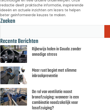
technologie en vele andere onderwerpen. Onze
redactie deelt praktische informatie, inspirerende
ideeën en actuele inzichten om lezers te helpen
beter geïnformeerde keuzes te maken.
Zoeken
Recente Berichten
Rijbewijs halen in Gouda zonder
onnodige stress
Meer rust begint met slimme
inbraakpreventie
De rol van ventilatie naast
bronafzuiging: wanneer is een
combinatie noodzakelijk voor
lasafzuiging?