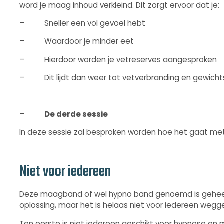
word je maag inhoud verkleind. Dit zorgt ervoor dat je:
– Sneller een vol gevoel hebt
– Waardoor je minder eet
– Hierdoor worden je vetreserves aangesproken
– Dit lijdt dan weer tot vetverbranding en gewichts
–
De derde sessie
In deze sessie zal besproken worden hoe het gaat me
Niet voor iedereen
Deze maagband of wel hypno band genoemd is geheel veil
oplossing, maar het is helaas niet voor iedereen wegg
Ten eerste is niet iedereen geschikt voor hypnose en m