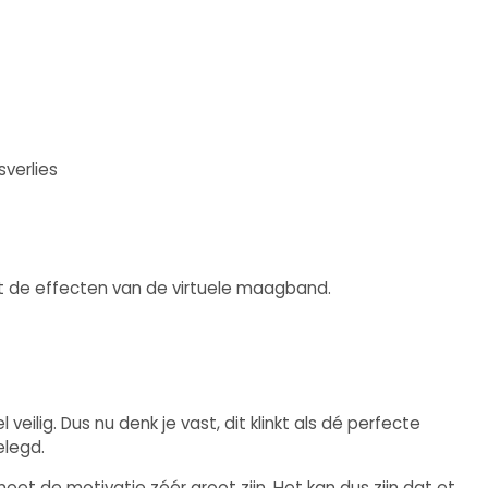
verlies
t de effecten van de virtuele maagband.
ig. Dus nu denk je vast, dit klinkt als dé perfecte
elegd.
oet de motivatie zéér groot zijn. Het kan dus zijn dat et